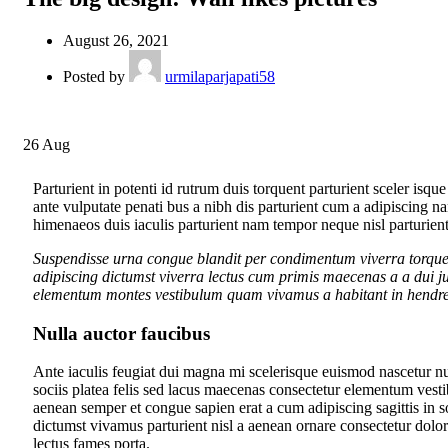
August 26, 2021
Posted by
urmilaparjapati58
26
Aug
Parturient in potenti id rutrum duis torquent parturient sceler isq
ante vulputate penati bus a nibh dis parturient cum a adipiscing
himenaeos duis iaculis parturient nam tempor neque nisl parturien
Suspendisse urna congue blandit per condimentum viverra torquent
adipiscing dictumst viverra lectus cum primis maecenas a a dui ju
elementum montes vestibulum quam vivamus a habitant in hendrerit
Nulla auctor faucibus
Ante iaculis feugiat dui magna mi scelerisque euismod nascetur nul
sociis platea felis sed lacus maecenas consectetur elementum ves
aenean semper et congue sapien erat a cum adipiscing sagittis in 
dictumst vivamus parturient nisl a aenean ornare consectetur dolo
lectus fames porta.