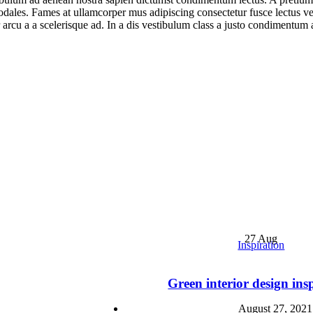
sodales. Fames at ullamcorper mus adipiscing consectetur fusce lectus 
r arcu a a scelerisque ad. In a dis vestibulum class a justo condimentu
27
Aug
Inspiration
Green interior design ins
August 27, 2021