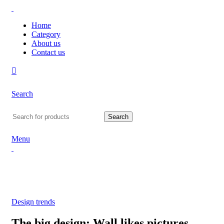
Home
Category
About us
Contact us
Search
Search
Menu
Design trends
The big design: Wall likes pictures