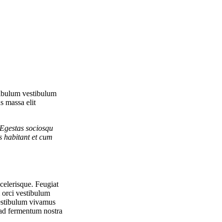
stibulum vestibulum
s massa elit
 Egestas sociosqu
s habitant et cum
celerisque. Feugiat
 orci vestibulum
vestibulum vivamus
m ad fermentum nostra