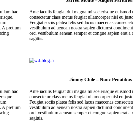
Jarred Monte – Aliquet Parturie
nullam hac
Ante iaculis feugiat dui magna mi scelerisque euismod 
erisque.
consectetur class metus feugiat ullamcorper nisl eu justo
ntum
Feugiat sociis platea felis sed lacus maecenas consecte
. A pretium
vestibulum ad aenean nostra sapien dictumst condiment
scing
orci vestibulum aenean semper et congue sapien erat a
sagittis.
Jimmy Chile – Nunc Penatibus
nullam hac
Ante iaculis feugiat dui magna mi scelerisque euismod 
erisque.
consectetur class metus feugiat ullamcorper nisl eu justo
ntum
Feugiat sociis platea felis sed lacus maecenas consecte
. A pretium
vestibulum ad aenean nostra sapien dictumst condiment
scing
orci vestibulum aenean semper et congue sapien erat a
sagittis.