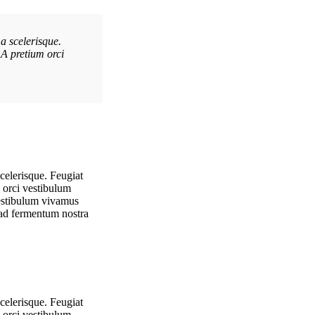
a scelerisque.
"Ante iaculis feugiat dui magna mi scelerisq
 A pretium orci
Feugiat sociis platea felis sed lacus maece
vestibulum aenean semper et congue sapien e
Metus Feugiat
Interior Stylist
celerisque. Feugiat
 orci vestibulum
vestibulum vivamus
m ad fermentum nostra
celerisque. Feugiat
 orci vestibulum