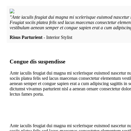
"Ante iaculis feugiat dui magna mi scelerisque euismod nascetur n
Feugiat sociis platea felis sed lacus maecenas consectetur elem
vestibulum aenean semper et congue sapien erat a cum adipiscing 
Risus Parturient
Interior Stylist
Congue dis suspendisse
Ante iaculis feugiat dui magna mi scelerisque euismod nascetur nul
sociis platea felis sed lacus maecenas consectetur elementum ves
aenean semper et congue sapien erat a cum adipiscing sagittis in 
dictumst vivamus parturient nisl a aenean ornare consectetur dolo
lectus fames porta.
Ante iaculis feugiat dui magna mi scelerisque euismod nascetur nul
sociis platea felis sed lacus maecenas consectetur elementum ves