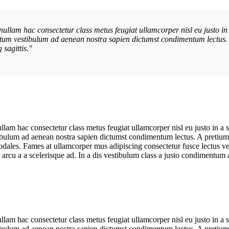
ullam hac consectetur class metus feugiat ullamcorper nisl eu justo in 
entum vestibulum ad aenean nostra sapien dictumst condimentum lectus.
sagittis."
lam hac consectetur class metus feugiat ullamcorper nisl eu justo in a s
tibulum ad aenean nostra sapien dictumst condimentum lectus. A pretium
sodales. Fames at ullamcorper mus adipiscing consectetur fusce lectus 
r arcu a a scelerisque ad. In a dis vestibulum class a justo condimentu
lam hac consectetur class metus feugiat ullamcorper nisl eu justo in a s
tibulum ad aenean nostra sapien dictumst condimentum lectus. A pretium