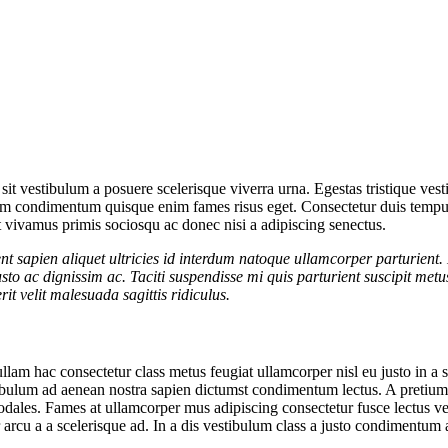
ue sit vestibulum a posuere scelerisque viverra urna. Egestas tristique ve
 nam condimentum quisque enim fames risus eget. Consectetur duis tempu
t vivamus primis sociosqu ac donec nisi a adipiscing senectus.
 sapien aliquet ultricies id interdum natoque ullamcorper parturient.
sto ac dignissim ac. Taciti suspendisse mi quis parturient suscipit metu
 velit malesuada sagittis ridiculus.
lam hac consectetur class metus feugiat ullamcorper nisl eu justo in a s
tibulum ad aenean nostra sapien dictumst condimentum lectus. A pretium
sodales. Fames at ullamcorper mus adipiscing consectetur fusce lectus 
r arcu a a scelerisque ad. In a dis vestibulum class a justo condimentu