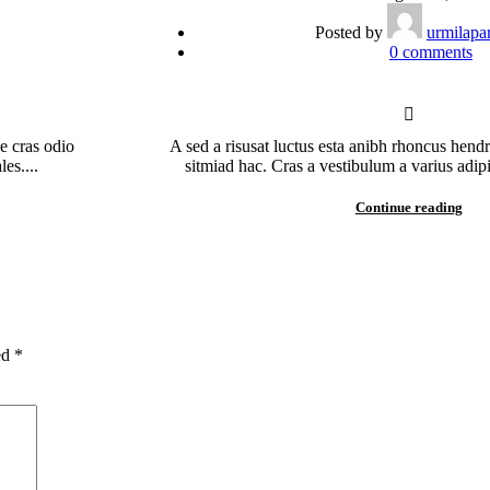
Posted by
urmilapa
0
comments
e cras odio
A sed a risusat luctus esta anibh rhoncus hend
es....
sitmiad hac. Cras a vestibulum a varius adipi
Continue reading
ed
*