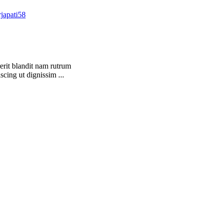
rjapati58
Posted by
rerit blandit nam rutrum
Aliquet parturient scele risque
scing ut dignissim ...
suspendisse platea sapien torqu
Conti