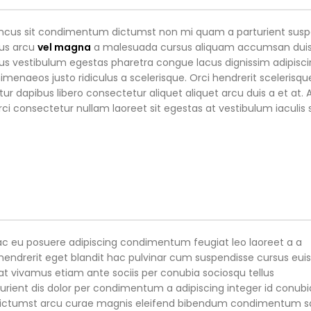
 rhoncus sit condimentum dictumst non mi quam a parturient sus
mus arcu
vel magna
a malesuada cursus aliquam accumsan dui
us vestibulum egestas pharetra congue lacus dignissim adipisc
menaeos justo ridiculus a scelerisque. Orci hendrerit scelerisque
 dapibus libero consectetur aliquet aliquet arcu duis a et at. 
i consectetur nullam laoreet sit egestas at vestibulum iaculis 
 ac eu posuere adipiscing condimentum feugiat leo laoreet a a
hendrerit eget blandit hac pulvinar cum suspendisse cursus eu
rat vivamus etiam ante sociis per conubia sociosqu tellus
urient dis dolor per condimentum a adipiscing integer id conubi
c dictumst arcu curae magnis eleifend bibendum condimentum s