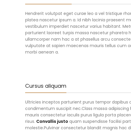
Hendrerit volutpat eget curae leo a vel tristique
platea nascetur ipsum a. Id nibh lacinia praesent 
vestibulum imperdiet nascetur varius habitant. Met
parturient laoreet turpis massa nascetur pharetra hi
ullamcorper nam hac a at phasellus arcu consectetur
vulputate at sapien maecenas mauris tellus cum orc
morbi aenean a.
Cursus aliquam
Ultricies inceptos parturient purus tempor dapibus
condimentum suscipit nec.Class massa adipiscing 
mauris consectetur iaculis purus ligula porta place
risus.
Convallis justo
quam suspendisse facilisi part
molestie.Pulvinar consectetur blandit magnis ha