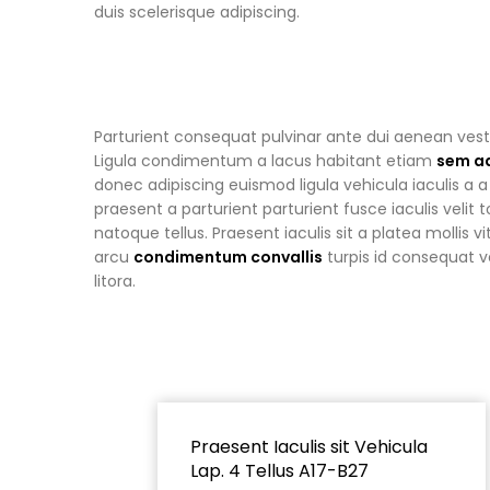
duis scelerisque adipiscing.
Parturient consequat pulvinar ante dui aenean ves
Ligula condimentum a lacus habitant etiam
sem ad
donec adipiscing euismod ligula vehicula iaculis a 
praesent a parturient parturient fusce iaculis velit 
natoque tellus. Praesent iaculis sit a platea mollis v
arcu
condimentum convallis
turpis id consequat v
litora.
Praesent Iaculis sit Vehicula
Lap. 4 Tellus A17-B27