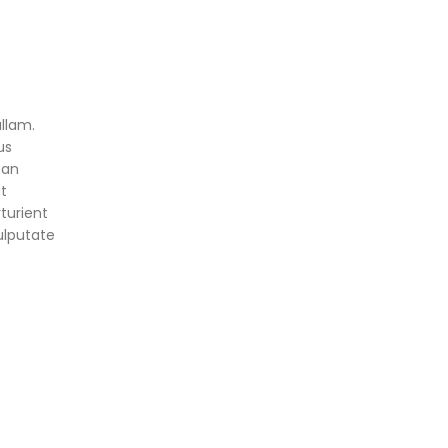
llam.
us
ean
at
rturient
ulputate