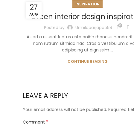
INSPIRATION
27
AUG
Green interior design inspirat
0
Posted by
Urmilaparjapati58
A sed a risusat luctus esta anibh rhoncus hendrerit 
nam rutrum sitmiad hac. Cras a vestibulum a va
adipiscing ut dignissim ...
CONTINUE READING
LEAVE A REPLY
Your email address will not be published.
Required fi
*
Comment