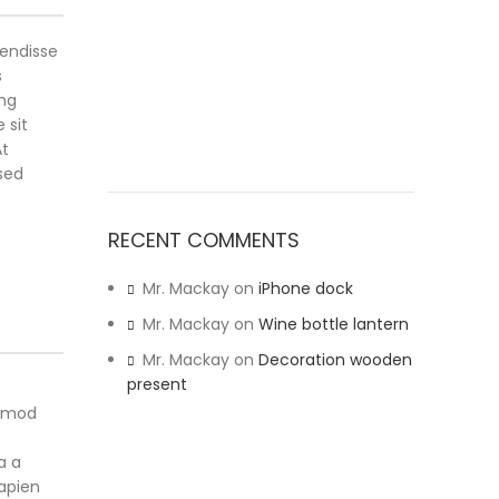
pendisse
s
ing
 sit
At
sed
RECENT COMMENTS
Mr. Mackay
on
iPhone dock
Mr. Mackay
on
Wine bottle lantern
Mr. Mackay
on
Decoration wooden
present
ismod
a a
apien