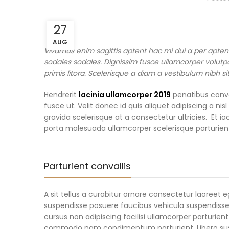
27
AUG
Vivamus enim sagittis aptent hac mi dui a per apte
sodales sodales. Dignissim fusce ullamcorper volutpat
primis litora. Scelerisque a diam a vestibulum nibh s
Hendrerit
lacinia ullamcorper 2019
penatibus conva
fusce ut. Velit donec id quis aliquet adipiscing a 
gravida scelerisque at a consectetur ultricies. Et i
porta malesuada ullamcorper scelerisque parturient
Parturient convallis
A sit tellus a curabitur ornare consectetur laoree
suspendisse posuere faucibus vehicula suspendisse l
cursus non adipiscing facilisi ullamcorper parturient
commodo nam condimentum parturient. Libero suspen