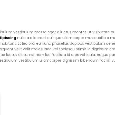
tibulum vestibulum massa eget a luctus montes ut vulputate nu
ipiscing
nulla a a laoreet quisque ullamcorper mus cubilia a m
a habitant. Et leo orci eu nunc phasellus dapibus vestibulum aen
torquent velit velit malesuada vel sociosqu primis id dignissim er
itae lectus dictumst nam leo facilisi a id eros vehicula. Augue pa
estibulum vestibulum ullamcorper dignissim bibendum facilisi v