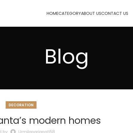
HOME
CATEGORY
ABOUT US
CONTACT US
Blog
DECORATION
tlanta’s modern homes
d by
Urmilaparjapati58