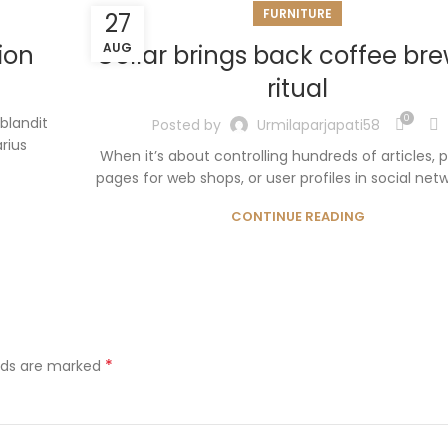
FURNITURE
27
ion
Collar brings back coffee br
AUG
ritual
0
blandit
Posted by
Urmilaparjapati58
rius
When it’s about controlling hundreds of articles, 
pages for web shops, or user profiles in social netwo
CONTINUE READING
*
elds are marked