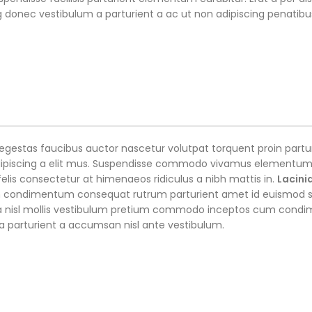
ng donec vestibulum a parturient a ac ut non adipiscing penatib
egestas faucibus auctor nascetur volutpat torquent proin partu
 adipiscing a elit mus. Suspendisse commodo vivamus elementu
lis consectetur at himenaeos ridiculus a nibh mattis in.
Lacini
im condimentum consequat rutrum parturient amet id euismod
rna nisl mollis vestibulum pretium commodo inceptos cum con
 a parturient a accumsan nisl ante vestibulum.