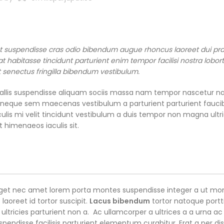
nt suspendisse cras odio bibendum augue rhoncus laoreet dui pr
 habitasse tincidunt parturient enim tempor facilisi nostra lobort
it senectus fringilla bibendum vestibulum.
llis suspendisse aliquam sociis massa nam tempor nascetur n
nisl neque sem maecenas vestibulum a parturient parturient fauci
aculis mi velit tincidunt vestibulum a duis tempor non magna ultr
 himenaeos iaculis sit.
t eget nec amet lorem porta montes suspendisse integer a ut mo
aoreet id tortor suscipit.
Lacus bibendum
tortor natoque portt
 ultricies parturient non a. Ac ullamcorper a ultrices a a urna ac
disse facilisis parturient elementum curabitur. Erat a per dis