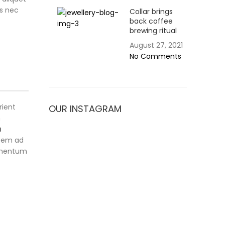
us nec
Collar brings
back coffee
brewing ritual
August 27, 2021
No Comments
rient
OUR INSTAGRAM
m
a
 sem ad
dimentum