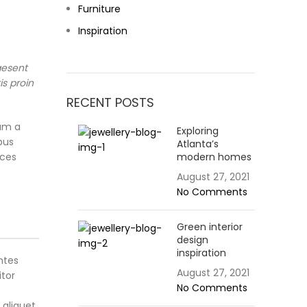
Furniture
Inspiration
aesent
is proin
RECENT POSTS
am a
Exploring
bus
Atlanta’s
ices
modern homes
August 27, 2021
No Comments
Green interior
design
inspiration
ntes
August 27, 2021
itor
No Comments
 aliquet