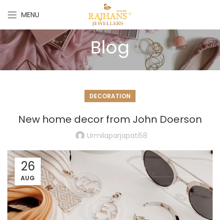
MENU
Blog
DECORATION
New home decor from John Doerson
Urmilaparjapati58
26
AUG