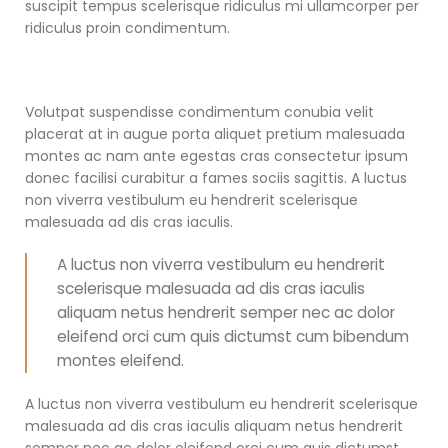
suscipit tempus scelerisque ridiculus mi ullamcorper per
ridiculus proin condimentum.
Volutpat suspendisse condimentum conubia velit
placerat at in augue porta aliquet pretium malesuada
montes ac nam ante egestas cras consectetur ipsum
donec facilisi curabitur a fames sociis sagittis. A luctus
non viverra vestibulum eu hendrerit scelerisque
malesuada ad dis cras iaculis.
A luctus non viverra vestibulum eu hendrerit
scelerisque malesuada ad dis cras iaculis
aliquam netus hendrerit semper nec ac dolor
eleifend orci cum quis dictumst cum bibendum
montes eleifend.
A luctus non viverra vestibulum eu hendrerit scelerisque
malesuada ad dis cras iaculis aliquam netus hendrerit
semper nec ac dolor eleifend orci cum quis dictumst